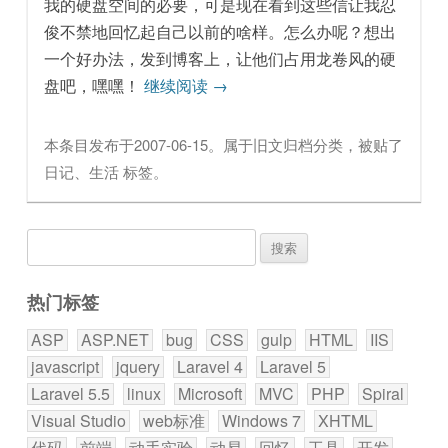
我的硬盘空间的必要，可是现在看到这些信让我忍
俊不禁地回忆起自己以前的啥样。怎么办呢？想出
一个好办法，发到博客上，让他们占用龙卷风的硬
盘吧，嘿嘿！
继续阅读
→
本条目发布于
2007-06-15
。属于
旧文归档
分类，被贴了
日记
、
生活
标签。
搜
索：
热门标签
ASP
ASP.NET
bug
CSS
gulp
HTML
IIS
javascript
jquery
Laravel 4
Laravel 5
Laravel 5.5
linux
Microsoft
MVC
PHP
Spiral
Visual Studio
web标准
Windows 7
XHTML
代码
前端
动手实验
动易
回忆
工具
开发