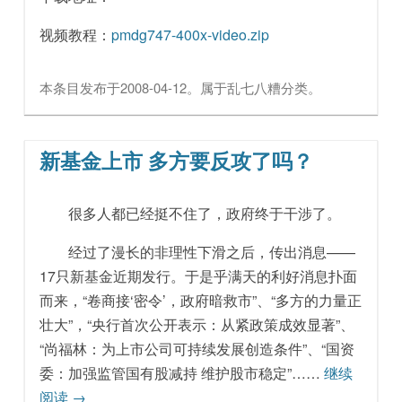
视频教程：
pmdg747-400x-video.zip
本条目发布于
2008-04-12
。属于
乱七八糟
分类。
新基金上市 多方要反攻了吗？
很多人都已经挺不住了，政府终于干涉了。
经过了漫长的非理性下滑之后，传出消息——
17只新基金近期发行。于是乎满天的利好消息扑面
而来，“卷商接‘密令’，政府暗救市”、“多方的力量正
壮大”，“央行首次公开表示：从紧政策成效显著”、
“尚福林：为上市公司可持续发展创造条件”、“国资
委：加强监管国有股减持 维护股市稳定”……
继续
阅读
→