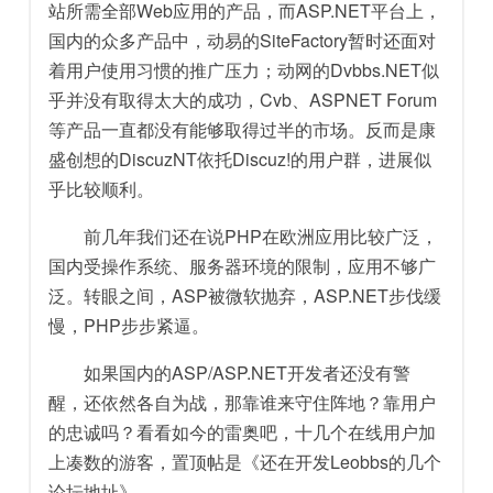
站所需全部Web应用的产品，而ASP.NET平台上，
国内的众多产品中，动易的SiteFactory暂时还面对
着用户使用习惯的推广压力；动网的Dvbbs.NET似
乎并没有取得太大的成功，Cvb、ASPNET Forum
等产品一直都没有能够取得过半的市场。反而是康
盛创想的DiscuzNT依托Discuz!的用户群，进展似
乎比较顺利。
前几年我们还在说PHP在欧洲应用比较广泛，
国内受操作系统、服务器环境的限制，应用不够广
泛。转眼之间，ASP被微软抛弃，ASP.NET步伐缓
慢，PHP步步紧逼。
如果国内的ASP/ASP.NET开发者还没有警
醒，还依然各自为战，那靠谁来守住阵地？靠用户
的忠诚吗？看看如今的雷奥吧，十几个在线用户加
上凑数的游客，置顶帖是《还在开发Leobbs的几个
论坛地址》……