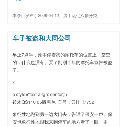
本条目发布于
2008-04-12
。属于
乱七八糟
分类。
车子被盗和大同公司
早上7点半，原本停着我的摩托车的位置上，空空
的，什么也没有。买了刚刚半年的摩托车宣告被盗
了。
<
p style=”text-align: center;”>
铃木QS110 05版黑色 车号：云H H7732
象征性地跑到另一边大门去，告诉了保安一声。保
安也象征性地跟我来到停车的地方看了一眼，走