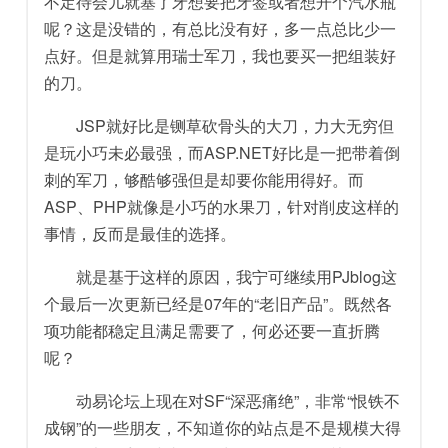
不定待会儿就塞了牙想要把牙签或者想开个汽水瓶
呢？这是没错的，有总比没有好，多一点总比少一
点好。但是就算用瑞士军刀，我也要买一把组装好
的刀。
JSP就好比是铡草砍骨头的大刀，力大无穷但
是玩小巧未必最强，而ASP.NET好比是一把带着倒
刺的军刀，够酷够强但是却要你能用得好。而
ASP、PHP就像是小巧的水果刀，针对削皮这样的
事情，反而是最佳的选择。
就是基于这样的原因，我宁可继续用PJblog这
个最后一次更新已经是07年的“老旧产品”。既然各
项功能都稳定且满足需要了，何必还要一直折腾
呢？
动易论坛上现在对SF“深恶痛绝”，非常“恨铁不
成钢”的一些朋友，不知道你的站点是不是规模大得