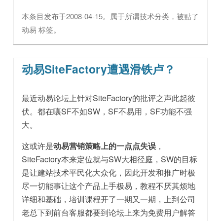
本条目发布于
2008-04-15
。属于
所谓技术
分类，被贴了
动易
标签。
动易SiteFactory遭遇滑铁卢？
最近动易论坛上针对SiteFactory的批评之声此起彼
伏。都在嚷SF不如SW，SF不易用，SF功能不强
大。
这或许是
动易营销策略上的一点点失误
，
SiteFactory本来定位就与SW大相径庭，SW的目标
是让建站技术平民化大众化，因此开发和推广时极
尽一切能事让这个产品上手极易，教程不厌其烦地
详细和基础，培训课程开了一期又一期，上到公司
老总下到前台客服都要到论坛上来为免费用户解答