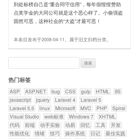
到处标榜自己是“重合同守信用”，每年假惺惺赞助
点奖学金的大同公司就是这个恶心样了。小偷强盗
固然可恶，这种社会的“大盗”才最可恶！
本条目发布于
2008-04-11
。属于
旧文归档
分类。
搜
索：
热门标签
ASP
ASP.NET
bug
CSS
gulp
HTML
IIS
javascript
jquery
Laravel 4
Laravel 5
Laravel 5.5
linux
Microsoft
MVC
PHP
Spiral
Visual Studio
web标准
Windows 7
XHTML
代码
前端
动手实验
动易
回忆
工具
开发
性能优化
情绪
技巧
操作系统
日记
最佳实践