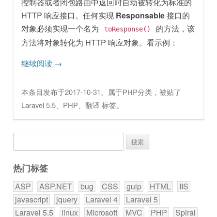
控制器或者闭包路由中返回时自动被转化为标准的
HTTP 响应接口。任何实现
Responsable
接口的
对象必须实现一个名为
的方法，该
toResponse()
方法将对象转化为 HTTP 响应对象。看示例：
继续阅读
→
本条目发布于
2017-10-31
。属于
PHP
分类，被贴了
Laravel 5.5
、
PHP
、
翻译
标签。
搜
索：
热门标签
ASP
ASP.NET
bug
CSS
gulp
HTML
IIS
javascript
jquery
Laravel 4
Laravel 5
Laravel 5.5
linux
Microsoft
MVC
PHP
Spiral