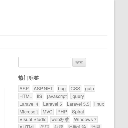
搜
索：
热门标签
ASP
ASP.NET
bug
CSS
gulp
HTML
IIS
javascript
jquery
Laravel 4
Laravel 5
Laravel 5.5
linux
Microsoft
MVC
PHP
Spiral
Visual Studio
web标准
Windows 7
XHTML
代码
前端
动手实验
动易