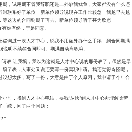
期，试用期不管我辞职还是二外炒我鱿鱼，大家都没有什么违
当时联系好了单位，新单位领导说现在工作比较急，我越早去越
，等这边的合同到期了再去。新单位领导听了甚为欣慰
会这样有始有终，于是同意。
咨询过一次人才中心，说我不用额外办什么手续，到合同期满
时候说明不续签合同即可。期满自动离职嘛。
请表”让我填，我以为这就是人才中心说的那份表了，虽然是早
。填了表，人事处又说还要写一份离职申请。我还觉得奇怪呢，
过没想太多，写了一份，大意是由于个人原因，我申请于今年合
。
时，接到人才中心电话，要我“尽快”到人才中心办理解除劳
了手续，问了两个问题：
？”