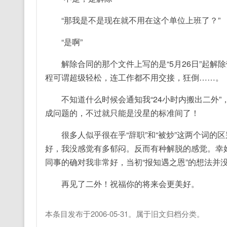
“那我是不是现在就不用在这个单位上班了？”
“是啊”
解除合同的那个文件上写的是“5月26日”起解除
程可谓超级轻松，连工作都不用交接，狂倒……。
不知道什么时候会通知我“24小时内搬出二外”，
成问题的，不过就只能是没星的标准间了！
很多人似乎很在乎“辞职”和“被炒”这两个词的区别
好，我没感觉有多郁闷。反而有种解脱的感觉。幸好
同事的确对我非常好，当初“报知遇之恩”的想法并没
再见了二外！祝福你的将来会更美好。
本条目发布于
2006-05-31
。属于
旧文归档
分类。