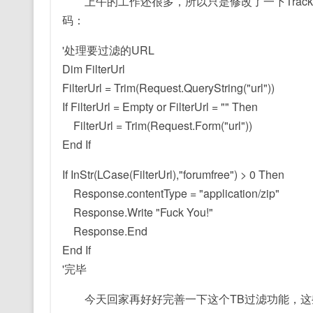
上午的工作还很多，所以只是修改了一下TrackBac
码：
'处理要过滤的URL
Dim FilterUrl
FilterUrl = Trim(Request.QueryString("url"))
If FilterUrl = Empty or FilterUrl = "" Then
FilterUrl = Trim(Request.Form("url"))
End If
If InStr(LCase(FilterUrl),"forumfree") > 0 Then
Response.contentType = "application/zip"
Response.Write "Fuck You!"
Response.End
End If
'完毕
今天回家再好好完善一下这个TB过滤功能，这