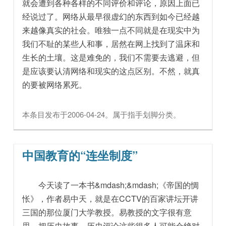
就会遭到各种各样的不同评价和评论，原因上面已
经说过了。网络从最早很虚幻的东西到如今已经越
来越像真实的社会。唯独一点不同就是在现实中为
我们不耻的某些人和事，居然在网上找到了温床和
生长的土壤。这是难免的，我们不需要去逃避，但
是应该要认清网络和现实的这点区别。不然，就真
的要被网络累死。
本条目发布于
2006-04-24
。属于
指手划脚
分类。
中国教育的“连坐制度”
今天读了一本书&mdash;&mdash;《帝国的惆
怅》，作者易中天，就是在CCTV的百家讲坛开讲
三国的那位厦门大学教授。易教授的文字很有意
思，把历史故事、历史评论这些很多人可能会绝对