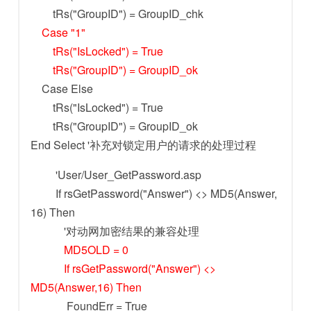
tRs("GroupID") = GroupID_chk
Case "1"
tRs("IsLocked") = True
tRs("GroupID") = GroupID_ok
Case Else
tRs("IsLocked") = True
tRs("GroupID") = GroupID_ok
End Select '补充对锁定用户的请求的处理过程
'User/User_GetPassword.asp
If rsGetPassword("Answer") <> MD5(Answer,
16) Then
'对动网加密结果的兼容处理
MD5OLD = 0
If rsGetPassword("Answer") <>
MD5(Answer,16) Then
FoundErr = True