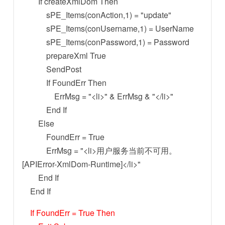
If createXmlDom Then
sPE_Items(conAction,1) = "update"
sPE_Items(conUsername,1) = UserName
sPE_Items(conPassword,1) = Password
prepareXml True
SendPost
If FoundErr Then
ErrMsg = "<li>" & ErrMsg & "</li>"
End If
Else
FoundErr = True
ErrMsg = "<li>用户服务当前不可用。
[APIError-XmlDom-Runtime]</li>"
End If
End If
If FoundErr = True Then