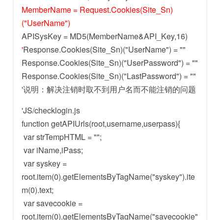
MemberName = Request.Cookies(Site_Sn)
("UserName")
APISysKey = MD5(MemberName&API_Key,16)
'
Response.Cookies(Site_Sn)("UserName") = ""
Response.Cookies(Site_Sn)("UserPassword") = ""
Response.Cookies(Site_Sn)("LastPassword") = ""
'说明：解决注销时取不到用户名而不能注销的问题
'JS/checklogin.js
function getAPIUrls(root,username,userpass){
var strTempHTML = "";
var iName,iPass;
var syskey =
root.item(0).getElementsByTagName("syskey").ite
m(0).text;
var savecookie =
root.item(0).getElementsByTagName("savecookie"