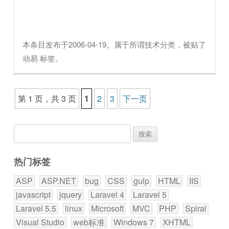
本条目发布于
2006-04-19
。属于
所谓技术
分类，被贴了
动易
标签。
文章导航
第 1 页，共 3 页
1
2
3
下一页
搜
索：
热门标签
ASP
ASP.NET
bug
CSS
gulp
HTML
IIS
javascript
jquery
Laravel 4
Laravel 5
Laravel 5.5
linux
Microsoft
MVC
PHP
Spiral
Visual Studio
web标准
Windows 7
XHTML