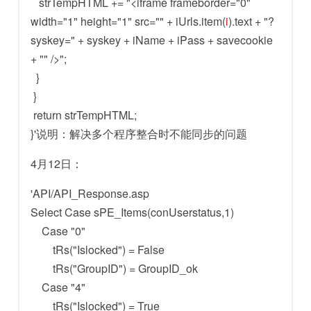
strTempHTML += "<iframe frameborder="0"
width="1" height="1" src="" + iUrls.item(
i
).text + "?
syskey=" + syskey + iName + iPass + savecookie
+ "" />";
}
}
return strTempHTML;
}'说明：解决多个程序整合时不能同步的问题
4月12日：
'API/API_Response.asp
Select Case sPE_Items(conUserstatus,1)
Case "0"
tRs("Islocked") = False
tRs("GroupID") = GroupID_ok
Case "4"
tRs("Islocked") = True