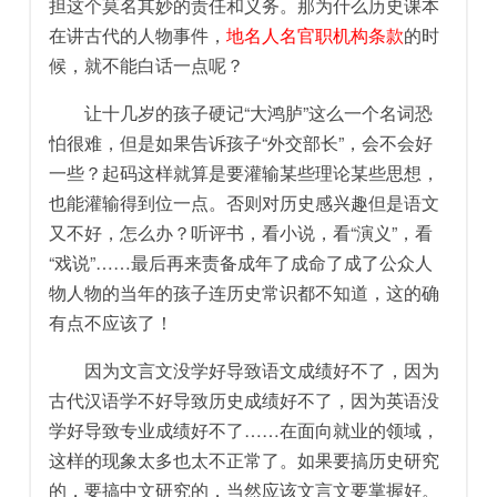
担这个莫名其妙的责任和义务。那为什么历史课本
在讲古代的人物事件，
地名人名官职机构条款
的时
候，就不能白话一点呢？
让十几岁的孩子硬记“大鸿胪”这么一个名词恐
怕很难，但是如果告诉孩子“外交部长”，会不会好
一些？起码这样就算是要灌输某些理论某些思想，
也能灌输得到位一点。否则对历史感兴趣但是语文
又不好，怎么办？听评书，看小说，看“演义”，看
“戏说”……最后再来责备成年了成命了成了公众人
物人物的当年的孩子连历史常识都不知道，这的确
有点不应该了！
因为文言文没学好导致语文成绩好不了，因为
古代汉语学不好导致历史成绩好不了，因为英语没
学好导致专业成绩好不了……在面向就业的领域，
这样的现象太多也太不正常了。如果要搞历史研究
的，要搞中文研究的，当然应该文言文要掌握好。