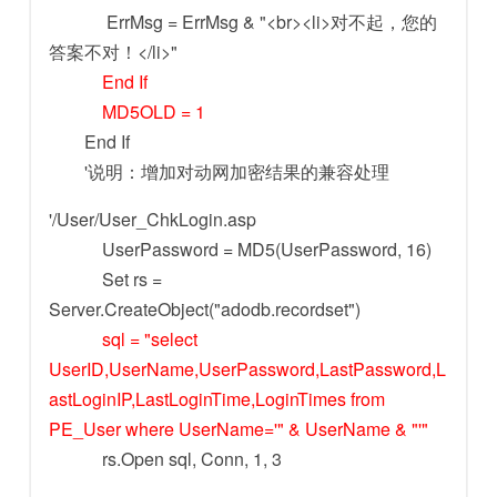
ErrMsg = ErrMsg & "<br><li>对不起，您的
答案不对！</li>"
End If
MD5OLD = 1
End If
'说明：增加对动网加密结果的兼容处理
'/User/User_ChkLogin.asp
UserPassword = MD5(UserPassword, 16)
Set rs =
Server.CreateObject("adodb.recordset")
sql = "select
UserID,UserName,UserPassword,LastPassword,L
astLoginIP,LastLoginTime,LoginTimes from
PE_User where UserName='" & UserName & "'"
rs.Open sql, Conn, 1, 3