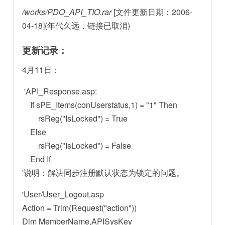
/works/PDO_API_TIO.rar
[文件更新日期：2006-
04-18](年代久远，链接已取消)
更新记录：
4月11日：
'API_Response.asp:
If sPE_Items(conUserstatus,1) = "1" Then
rsReg("IsLocked") = True
Else
rsReg("IsLocked") = False
End If
'说明：解决同步注册默认状态为锁定的问题。
'User/User_Logout.asp
Action = Trim(Request("action"))
Dim MemberName,APISysKey