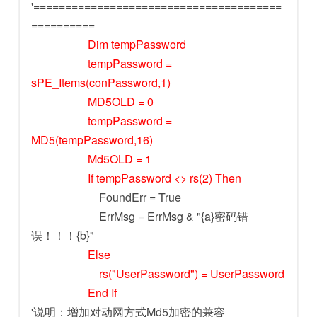
'=======================================
==========
Dim tempPassword
tempPassword =
sPE_Items(conPassword,1)
MD5OLD = 0
tempPassword =
MD5(tempPassword,16)
Md5OLD = 1
If tempPassword <> rs(2) Then
FoundErr = True
ErrMsg = ErrMsg & "{a}密码错
误！！！{b}"
Else
rs("UserPassword") = UserPassword
End If
'说明：增加对动网方式Md5加密的兼容