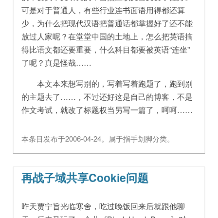
可是对于普通人，有些行业连书面语用得都还算
少，为什么把现代汉语把普通话都掌握好了还不能
放过人家呢？在堂堂中国的土地上，怎么把英语搞
得比语文都还要重要，什么科目都要被英语“连坐”
了呢？真是怪哉……
本文本来想写别的，写着写着跑题了，跑到别
的主题去了……
，不过还好这是自己的博客，不是
作文考试，就改了标题权当另写一篇了，呵呵……
本条目发布于
2006-04-24
。属于
指手划脚
分类。
再战子域共享Cookie问题
昨天贾宁旨光临寒舍，吃过晚饭回来后就跟他聊