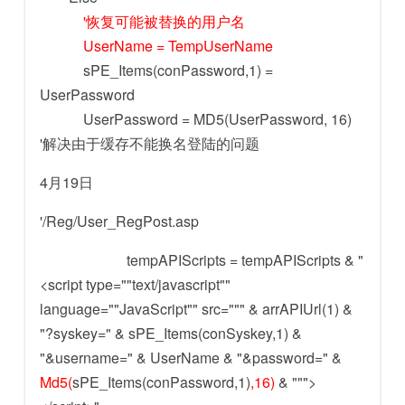
'恢复可能被替换的用户名
UserName = TempUserName
sPE_Items(conPassword,1) =
UserPassword
UserPassword = MD5(UserPassword, 16)
'解决由于缓存不能换名登陆的问题
4月19日
'/Reg/User_RegPost.asp
tempAPIScripts = tempAPIScripts & "
<script type=""text/javascript""
language=""JavaScript"" src=""" & arrAPIUrl(1) &
"?syskey=" & sPE_Items(conSyskey,1) &
"&username=" & UserName & "&password=" &
Md5(
sPE_Items(conPassword,1)
,16)
& """>