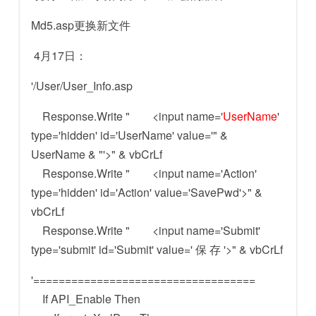
Md5.asp更换新文件
4月17日：
'/User/User_Info.asp
Response.Write " <input name='
UserName
'
type='hidden' id='UserName' value='" &
UserName & "'>" & vbCrLf
Response.Write " <input name='Action'
type='hidden' id='Action' value='SavePwd'>" &
vbCrLf
Response.Write " <input name='Submit'
type='submit' id='Submit' value=' 保 存 '>" & vbCrLf
'===================================
If API_Enable Then