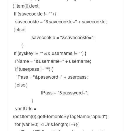
).item(0).text;
if (savecookie != "") {
savecookie = "&savecookie=" + savecookie;
}else{
savecookie = "&savecookie=";
}
if (syskey != "" && username != "") {
iName = "&username=" + username;
if (userpass != "") {
iPass = "&password=" + userpass;
}else{
iPass = "&password=";
}
var iUrls =
root.item(0).getElementsByTagName("apiurl");
for (var i=0; i<iUrls.length; i++){