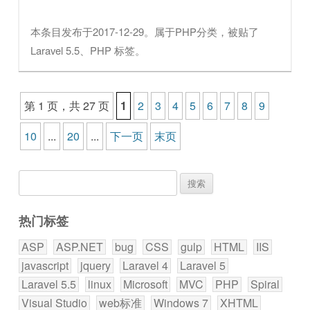
本条目发布于
2017-12-29
。属于
PHP
分类，被贴了
Laravel 5.5
、
PHP
标签。
文章导航
第 1 页，共 27 页
1
2
3
4
5
6
7
8
9
10
...
20
...
下一页
末页
搜
索：
热门标签
ASP
ASP.NET
bug
CSS
gulp
HTML
IIS
javascript
jquery
Laravel 4
Laravel 5
Laravel 5.5
linux
Microsoft
MVC
PHP
Spiral
Visual Studio
web标准
Windows 7
XHTML