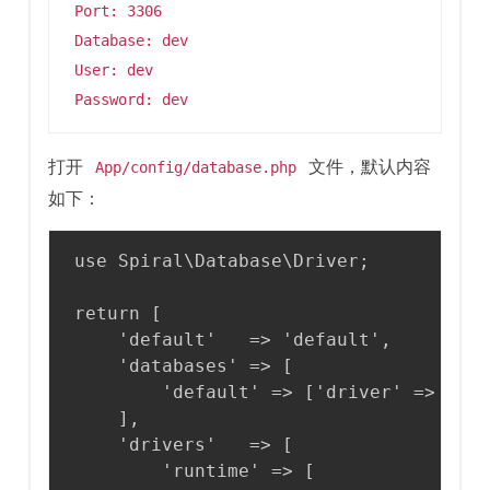
Port: 3306
Database: dev
User: dev
Password: dev
打开
文件，默认内容
App/config/database.php
如下：
use Spiral\Database\Driver;

return [

    'default'   => 'default',

    'databases' => [

        'default' => ['driver' => 'run
    ],

    'drivers'   => [

        'runtime' => [
