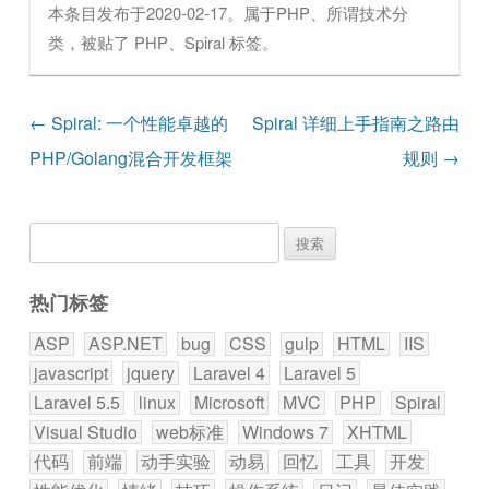
本条目发布于
2020-02-17
。属于
PHP
、
所谓技术
分
类，被贴了
PHP
、
Spiral
标签。
文章导航
←
Spiral: 一个性能卓越的
Spiral 详细上手指南之路由
PHP/Golang混合开发框架
规则
→
搜
索：
热门标签
ASP
ASP.NET
bug
CSS
gulp
HTML
IIS
javascript
jquery
Laravel 4
Laravel 5
Laravel 5.5
linux
Microsoft
MVC
PHP
Spiral
Visual Studio
web标准
Windows 7
XHTML
代码
前端
动手实验
动易
回忆
工具
开发