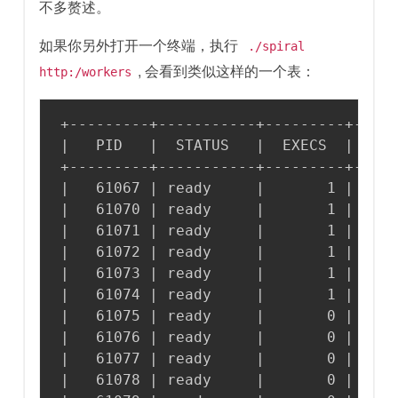
不多赘述。
如果你另外打开一个终端，执行
./spiral
, 会看到类似这样的一个表：
http:/workers
+---------+-----------+---------+-----
|   PID   |  STATUS   |  EXECS  | MEMO
+---------+-----------+---------+-----
|   61067 | ready     |       1 | 20 M
|   61070 | ready     |       1 | 18 M
|   61071 | ready     |       1 | 18 M
|   61072 | ready     |       1 | 18 M
|   61073 | ready     |       1 | 21 M
|   61074 | ready     |       1 | 18 M
|   61075 | ready     |       0 | 17 M
|   61076 | ready     |       0 | 17 M
|   61077 | ready     |       0 | 17 M
|   61078 | ready     |       0 | 17 M