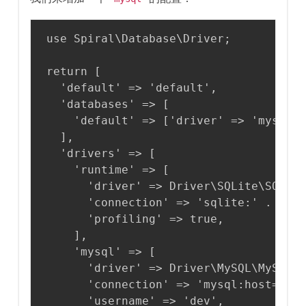
use Spiral\Database\Driver;

return [

  'default' => 'default',

  'databases' => [

    'default' => ['driver' => 'mysql']
  ],

  'drivers' => [

    'runtime' => [

      'driver' => Driver\SQLite\SQLite
      'connection' => 'sqlite:' . dire
      'profiling' => true,

    ],

    'mysql' => [

      'driver' => Driver\MySQL\MySQLDr
      'connection' => 'mysql:host=loca
      'username' => 'dev',
