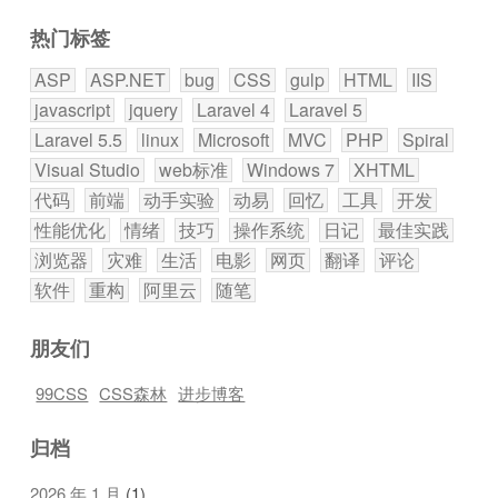
索：
热门标签
ASP
ASP.NET
bug
CSS
gulp
HTML
IIS
javascript
jquery
Laravel 4
Laravel 5
Laravel 5.5
linux
Microsoft
MVC
PHP
Spiral
Visual Studio
web标准
Windows 7
XHTML
代码
前端
动手实验
动易
回忆
工具
开发
性能优化
情绪
技巧
操作系统
日记
最佳实践
浏览器
灾难
生活
电影
网页
翻译
评论
软件
重构
阿里云
随笔
朋友们
99CSS
CSS森林
进步博客
归档
2026 年 1 月
(1)