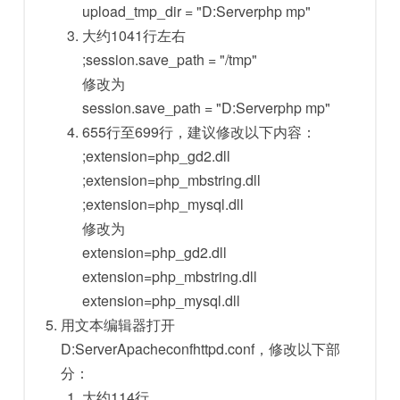
upload_tmp_dir = "D:Serverphp mp"
大约1041行左右
;session.save_path = "/tmp"
修改为
session.save_path = "D:Serverphp mp"
655行至699行，建议修改以下内容：
;extension=php_gd2.dll
;extension=php_mbstring.dll
;extension=php_mysql.dll
修改为
extension=php_gd2.dll
extension=php_mbstring.dll
extension=php_mysql.dll
用文本编辑器打开
D:ServerApacheconfhttpd.conf，修改以下部
分：
大约114行