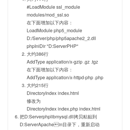
#LoadModule ssl_module
modules/mod_ssl.so
在下面增加以下内容：
LoadModule php5_module
D:/Server/php/php5apache2_2.dll
phpIniDir "D:ServerPHP"
大约386行
AddType application/x-gzip .gz .tgz
在下面增加以下内容：
AddType application/x-httpd-php .php
大约215行
DirectoryIndex index.html
修改为
DirectoryIndex index.php index.html
把D:Serverphplibmysql.dll拷贝粘贴到
D:ServerApachein目录下，重新启动