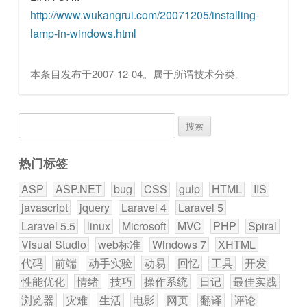
http://www.wukangrui.com/20071205/installing-
lamp-in-windows.html
本条目发布于
2007-12-04
。属于
所谓技术
分类。
搜
索：
热门标签
ASP
ASP.NET
bug
CSS
gulp
HTML
IIS
javascript
jquery
Laravel 4
Laravel 5
Laravel 5.5
linux
Microsoft
MVC
PHP
Spiral
Visual Studio
web标准
Windows 7
XHTML
代码
前端
动手实验
动易
回忆
工具
开发
性能优化
情绪
技巧
操作系统
日记
最佳实践
浏览器
灾难
生活
电影
网页
翻译
评论