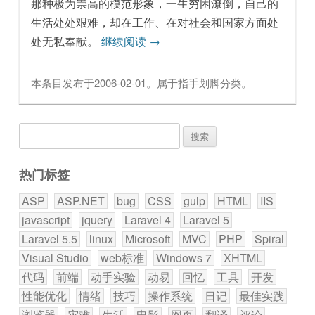
那种极为崇高的模范形象，一生穷困潦倒，自己的
生活处处艰难，却在工作、在对社会和国家方面处
处无私奉献。
继续阅读
→
本条目发布于
2006-02-01
。属于
指手划脚
分类。
搜
索：
热门标签
ASP
ASP.NET
bug
CSS
gulp
HTML
IIS
javascript
jquery
Laravel 4
Laravel 5
Laravel 5.5
linux
Microsoft
MVC
PHP
Spiral
Visual Studio
web标准
Windows 7
XHTML
代码
前端
动手实验
动易
回忆
工具
开发
性能优化
情绪
技巧
操作系统
日记
最佳实践
浏览器
灾难
生活
电影
网页
翻译
评论