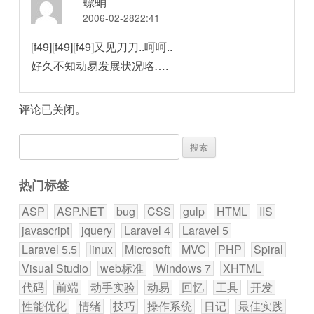
螵蛸
2006-02-2822:41
[f49][f49][f49]又见刀刀..呵呵..
好久不知动易发展状况咯….
评论已关闭。
搜
索：
热门标签
ASP
ASP.NET
bug
CSS
gulp
HTML
IIS
javascript
jquery
Laravel 4
Laravel 5
Laravel 5.5
linux
Microsoft
MVC
PHP
Spiral
Visual Studio
web标准
Windows 7
XHTML
代码
前端
动手实验
动易
回忆
工具
开发
性能优化
情绪
技巧
操作系统
日记
最佳实践