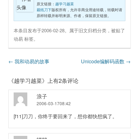
原文链接：
越学习越菜
裁纸刀下
版权所有，允许非商业用途转载，转载时请
原样转载并标明来源、作者，保留原文链接。
本条目发布于
2006-02-28
。属于
旧文归档
分类，被贴了
动易
标签。
文章导航
←
我和动易的故事
Unicode编解码函数
→
《
越学习越菜
》上有2条评论
浪子
2006-03-1708:42
[f11]刀刀，你终于要回来了，想你都快想疯了。