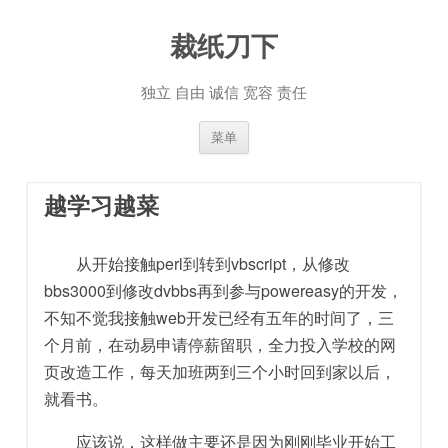
裁纸刀下
独立 自由 诚信 宽容 责任
跳至内容
菜单
越学习越菜
从开始接触perl到转到vbscript，从修改
bbs3000到修改dvbbs再到参与powereasy的开发，
不知不觉我接触web开发已经有五年的时间了，三
个月前，在动易申请停薪留职，全力投入学校的网
页改造工作，每天加班两到三个小时回到家以后，
就看书。
应该说，这样做主要还是因为刚刚毕业开始工