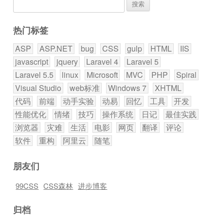
搜
索：
热门标签
ASP
ASP.NET
bug
CSS
gulp
HTML
IIS
javascript
jquery
Laravel 4
Laravel 5
Laravel 5.5
linux
Microsoft
MVC
PHP
Spiral
Visual Studio
web标准
Windows 7
XHTML
代码
前端
动手实验
动易
回忆
工具
开发
性能优化
情绪
技巧
操作系统
日记
最佳实践
浏览器
灾难
生活
电影
网页
翻译
评论
软件
重构
阿里云
随笔
朋友们
99CSS
CSS森林
进步博客
归档