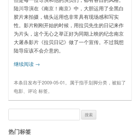
陆川导演在《南京！南京》中，大胆运用了全黑白
胶片来拍摄，镜头运用也非常具有现场感和写实
性。影片刚刚开始的时候，用拉贝先生的日记来作
为片头，这个无心之举正好为同期上映的纪念南京
大屠杀影片《拉贝日记》做了一个宣传。不过我想
陆导应该不会介意的。
继续阅读
→
本条目发布于
2009-05-01
。属于
指手划脚
分类，被贴了
电影
、
评论
标签。
搜
索：
热门标签