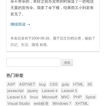
伞不带伞的，幸好之前办宽带的时候送了一把电信
天翼的宣传伞。我拿了伞下楼，结果雨又小到若有
若无了。
继续阅读
→
本条目发布于
2009-08-28
。属于
旧文归档
分类，被贴了
日记
、
生活
、
随笔
标签。
搜
索：
热门标签
ASP
ASP.NET
bug
CSS
gulp
HTML
IIS
javascript
jquery
Laravel 4
Laravel 5
Laravel 5.5
linux
Microsoft
MVC
PHP
Spiral
Visual Studio
web标准
Windows 7
XHTML