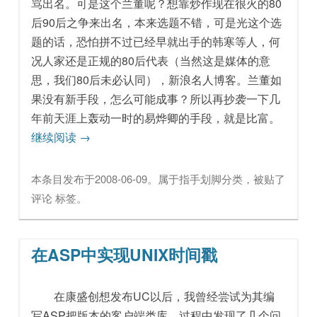
骂出名。可是这个兰董呢？想靠炒作现在很火的80
后90后之争来出名，本来选题不错，可是光这个选
题的话，恐怕拼不过已经早就出手的韩寒等人，何
况人家还是正规的80后代表（当然这是媒体的意
思，我们80后未必认同），新浪名人博客。兰董如
果没有新手段，怎么可能成事？所以再抄袭一下几
年前天涯上轰动一时的易烨卿的手段，就是比富。
继续阅读
→
本条目发布于
2008-06-09
。属于
指手划脚
分类，被贴了
评论
标签。
在ASP中实现UNIX时间戳
在康盛创想发布UC以后，我曾经尝试为其编
写ASP把版本的客户端类库，过程中发现了几个问