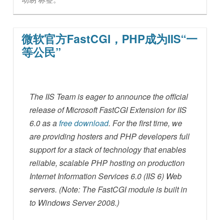
微软官方FastCGI，PHP成为IIS“一
等公民”
The IIS Team is eager to announce the official
release of Microsoft FastCGI Extension for IIS
6.0 as a
free download
. For the first time, we
are providing hosters and PHP developers full
support for a stack of technology that enables
reliable, scalable PHP hosting on production
Internet Information Services 6.0 (IIS 6) Web
servers. (Note: The FastCGI module is built in
to Windows Server 2008.)