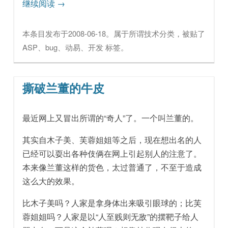
继续阅读
→
本条目发布于
2008-06-18
。属于
所谓技术
分类，被贴了
ASP
、
bug
、
动易
、
开发
标签。
撕破兰董的牛皮
最近网上又冒出所谓的“奇人”了。一个叫兰董的。
其实自木子美、芙蓉姐姐等之后，现在想出名的人
已经可以耍出各种伎俩在网上引起别人的注意了。
本来像兰董这样的货色，太过普通了，不至于造成
这么大的效果。
比木子美吗？人家是拿身体出来吸引眼球的；比芙
蓉姐姐吗？人家是以“人至贱则无敌”的摆靶子给人