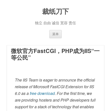
裁纸刀下
独立 自由 诚信 宽容 责任
跳至内容
菜单
微软官方FastCGI，PHP成为IIS“一
等公民”
The IIS Team is eager to announce the official
release of Microsoft FastCGI Extension for IIS
6.0 as a
free download
. For the first time, we
are providing hosters and PHP developers full
support for a stack of technology that enables