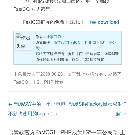
这样的形式继续添加自己的扩展，全都以
FastCGI方式运行。
FastCGI扩展的免费下载地址：
free download
作者：
小李刀刀
原文链接：
微软官方FastCGI，PHP成为IIS“一等公
民”
裁纸刀下
版权所有，允许非商业用途转载，转载时请
原样转载并标明来源、作者，保留原文链接。
本条目发布于
2008-06-23
。属于
乱七八糟
分类，被贴了
FastCGI
、
IIS
、
PHP
标签。
文章导航
←
动易SW中的一个严重但
动易SiteFactory目录权限详
不影响使用的bug（二）
解
→
《
微软官方FastCGI，PHP成为IIS“一等公民”
》上