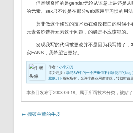
但是我奇怪的是gendar无论从语意上讲还是从
的元素。sex只不过是在部分web应用里习惯的用法
莫非做这个修改的技术员在修改接口的时候不看接口规范
元素名称选择元素这个问题，的确是不应该犯的。
发现我写的代码被更改并不是因为我写错了，本
实FANS，我希望它更好。
作者：
小李刀刀
原文链接：
动易SW中的一个严重但不影响使用的bug(
裁纸刀下
版权所有，允许非商业用途转载，转载时请
本条目发布于
2008-06-18
。属于
所谓技术
分类，被贴
文章导航
←
撕破兰董的牛皮