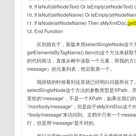
If
IsNull(strNodeText)
Or
IsEmpty(strNodeText) 
If
IsNull(strNodeName)
Or
IsEmpty(strNodeNam
If
IsNode(strNodeName)
Then
sMyXmlDoc.
get
End
Function
区别就在于，新版本用selectSingleNode
getElementsByTagName().Item(0
的代码简洁，直接从树中读取一个元素，而我的方法是
message）的元素列表，然后取第一个。
我排错的时候看到这里就已经明白问题所在了。
selectSingleNode这个方法的参数类型是XPath，
里给的“message”，不是一个XPath，如果在我
“/root/body/message”，但是由于sMyXm
“/body/message”来访问到。文档中只有一个me
行，但是用“message”是不对的。
所以这里给xml中所有body的子元素赋值都会