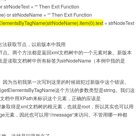
or strNodeText =
“”
Then
Exit
Function
e) or strNodeName =
“”
Then
Exit
Function
ElementsByTagName(strNodeName).Item(0).text
= strNodeText
这个方法获取节点，以前版本中我用
)这个方法来获取节点。两个方法都是返回xml文档树中的一个元素对象。新版本
读取文档树中所有标签为strNodeName（本例中指的是
因为当初我第一次写到这里的时候就犯过新版中这个错误。
而getElementsByTagName这个方法的参数类型是string。我们这
们的文档中用XPath来标识这个元素，正确的应该是
lDoc这个对象取得是xml文档树的根元素，也就是root，所以其实也可以用
ssage元素，因此也可以用“//message”来访问。不管用哪一种都
失败。这就是问题所在了。