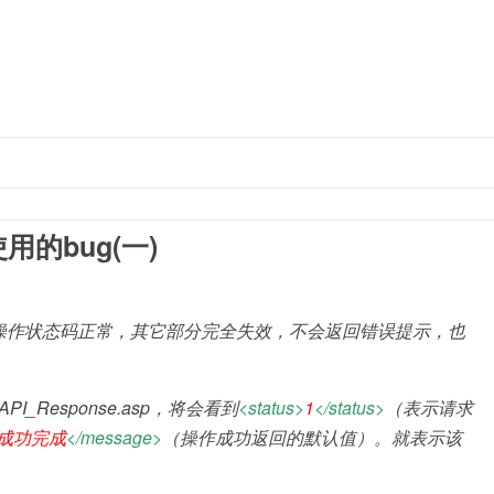
跳至内容
的bug(一)
了操作状态码正常，其它部分完全失效，不会返回错误提示，也
_Response.asp，将会看到
<status>
1
</status>
（表示请求
成功完成
</message>
（操作成功返回的默认值）。就表示该