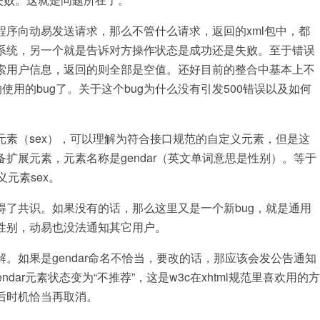
向动易发送请求，那么不管什么请求，返回的xml包中，都
系统，另一个就是告诉对方操作状态是成功还是失败。至于错误
索用户信息，返回的则全部是空值。还好目前的整合中基本上不
使用的bug了。关于这个bug为什么没有引发500错误以及如何
（sex），可以理解为符合接口规范的自定义元素，但是这
扩展元素，元素名称是gendar（英文单词意思是性别）。等于
义元素sex。
共识。如果没有的话，那么这里又是一个新bug，就是通用
性别，动易也没法通知其它用户。
如果是gendar命名不恰当，要改的话，那应该会发公告通知
endar元素状态变为“不推荐”，这是w3c在xhtml规范里喜欢用的方
后时机恰当再取消。