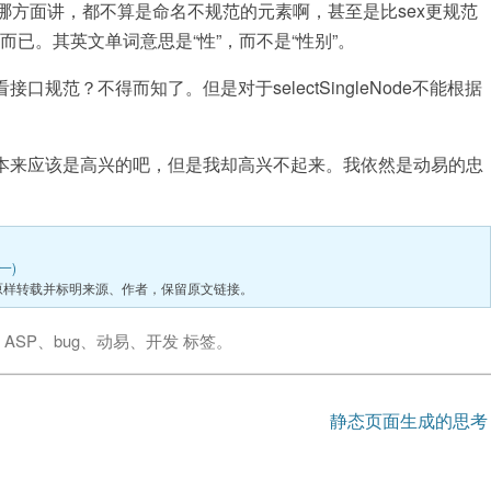
哪方面讲，都不算是命名不规范的元素啊，甚至是比sex更规范
而已。其英文单词意思是“性”，而不是“性别”。
？不得而知了。但是对于selectSingleNode不能根据
来应该是高兴的吧，但是我却高兴不起来。我依然是动易的忠
一)
原样转载并标明来源、作者，保留原文链接。
了
ASP
、
bug
、
动易
、
开发
标签。
静态页面生成的思