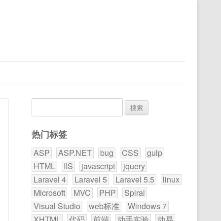
搜
索：
热门标签
ASP
ASP.NET
bug
CSS
gulp
HTML
IIS
javascript
jquery
Laravel 4
Laravel 5
Laravel 5.5
linux
Microsoft
MVC
PHP
Spiral
Visual Studio
web标准
Windows 7
XHTML
代码
前端
动手实验
动易