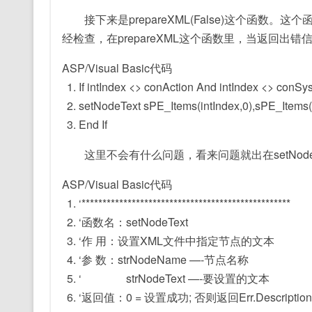
接下来是prepareXML(False)这个函数
经检查，在prepareXML这个函数里，当返回出
ASP/Visual Basic代码
If
intIndex <> conAction
And
intIndex <> conSy
setNodeText sPE_Items(intIndex,0),sPE_Items(i
End
If
这里不会有什么问题，看来问题就出在setNode
ASP/Visual Basic代码
‘**************************************************
‘函数名：setNodeText
‘作 用：设置XML文件中指定节点的文本
‘参 数：strNodeName —-节点名称
‘ strNodeText —-要设置的文本
‘返回值：0 = 设置成功; 否则返回Err.Description