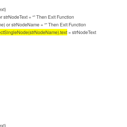
xt)
or strNodeText =
“”
Then
Exit
Function
e) or strNodeName =
“”
Then
Exit
Function
ectSingleNode(strNodeName).text
= strNodeText
xt)