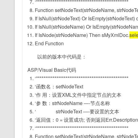
‘**************************************************
Function
setNodeText(strNodeName, strNodeTe
If
IsNull(strNodeText)
Or
IsEmpty(strNodeText) 
If
IsNull(strNodeName)
Or
IsEmpty(strNodeNam
If
IsNode(strNodeName)
Then
sMyXmlDoc.
sel
End
Function
以前的版本中代码是：
ASP/Visual Basic代码
‘**************************************************
‘函数名：setNodeText
‘作 用：设置XML文件中指定节点的文本
‘参 数：strNodeName —-节点名称
‘ strNodeText —-要设置的文本
‘返回值：0 = 设置成功; 否则返回Err.Description
‘**************************************************
Function
setNodeText(strNodeName, strNodeTe