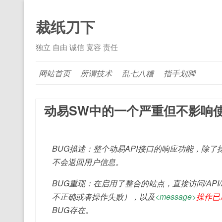
裁纸刀下
独立 自由 诚信 宽容 责任
网站首页
所谓技术
乱七八糟
指手划脚
动易SW中的一个严重但不影响使用
BUG描述：整个动易API接口的响应功能，除
不会返回用户信息。
BUG重现：在启用了整合的站点，直接访问/API/API
不正确或者操作失败），以及
<message>
操作已
BUG存在。