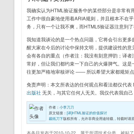
我确实认为HTML验证服务中的某些部分是非常有
工作中很自豪地使用着ARIA规则，并且根本不在
务，只有一个让我不爽，而HTML5验证器注意到
我知道我谈论的是一个热点问题，它将会引出更多
醒大家在今后的讨论中保持文明，提供建设性的意
会有各自的重点（作者注：我没有刻意押韵；译者
常好，但让我们都约束一下自己的火爆脾气。这是
往更加严格地审核评论 —— 所以希望大家都规矩
免责声明：本文所表达的任何观点和看法都仅代表 Nicho
出版社
无关，与其它任何人无关。我仅代表我自己
作者：
小李刀刀
原文链接：
[译]HTML验证的价值探讨
裁纸刀下
版权所有，允许非商业用途转载，转载时请
本条目发布于
2010-10-22
。属于
所谓技术
分类，被贴