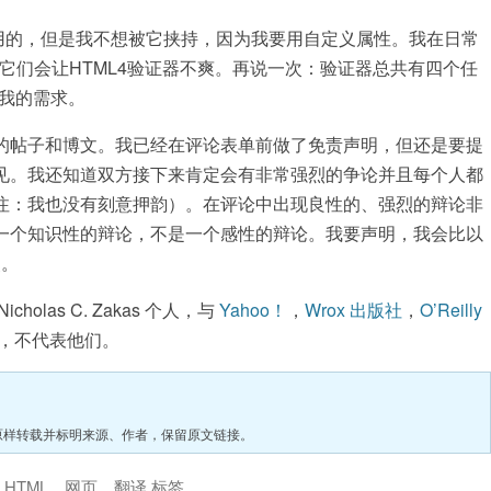
用的，但是我不想被它挟持，因为我要用自定义属性。我在日常
乎它们会让HTML4验证器不爽。再说一次：验证器总共有四个任
了我的需求。
的帖子和博文。我已经在评论表单前做了免责声明，但还是要提
见。我还知道双方接下来肯定会有非常强烈的争论并且每个人都
注：我也没有刻意押韵）。在评论中出现良性的、强烈的辩论非
一个知识性的辩论，不是一个感性的辩论。我要声明，我会比以
点。
las C. Zakas 个人，与
Yahoo！
，
Wrox 出版社
，
O’Reilly
，不代表他们。
原样转载并标明来源、作者，保留原文链接。
了
HTML
、
网页
、
翻译
标签。