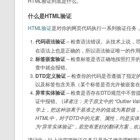
HTML验证到底是什么。
什么是HTML验证
HTML验证
是对你的网页代码执行一系列验证任务
代码语法验证
– 检查语法错误。从技术上说，
在语法上也是正确的，所以语法验证唯一的作用
标签嵌套验证
– 检查标签是否正确地按照打开
查中就会报错。
DTD定义验证
– 检查你的代码是否遵循了指定
以及标签包含关系（某个标签是否允许被嵌套
异常实体验证
– 检查是否存在DTD规范中不
证中报错。 (
译者注：关于原文中的 "Outlier 
学上，把这种游离于基准之外的值成为离群值，因而在数学
HTML中，对于DTD中的元素、属性，均是
为“异常实体验证”，若您有更好的翻译方案，欢
请记住：以上这四项验证任务只是为了便于理解而