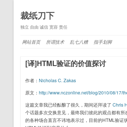
裁纸刀下
独立 自由 诚信 宽容 责任
网站首页
所谓技术
乱七八糟
指手划脚
[译]HTML验证的价值探讨
作者：
Nicholas C. Zakas
原文：
http://www.nczonline.net/blog/2010/08/17/the
这篇文章我已经酝酿了很久，期间还拜读了
Chris 
个话题多次交换意见，最终我们彼此的观点都有所
的各种场合直言不讳地表示过，目前的HTML验证