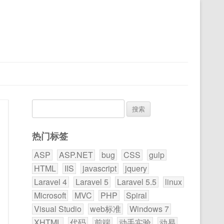
搜
索：
热门标签
ASP
ASP.NET
bug
CSS
gulp
HTML
IIS
javascript
jquery
Laravel 4
Laravel 5
Laravel 5.5
linux
Microsoft
MVC
PHP
Spiral
Visual Studio
web标准
Windows 7
XHTML
代码
前端
动手实验
动易