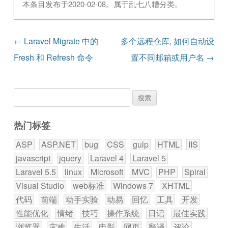
本条目发布于
2020-02-08
。属于
乱七八糟
分类。
文章导航
←
Laravel Migrate 中的
多个远程仓库, 如何自动设
Fresh 和 Refresh 命令
置不同邮箱或用户名
→
搜
索：
热门标签
ASP
ASP.NET
bug
CSS
gulp
HTML
IIS
javascript
jquery
Laravel 4
Laravel 5
Laravel 5.5
linux
Microsoft
MVC
PHP
Spiral
Visual Studio
web标准
Windows 7
XHTML
代码
前端
动手实验
动易
回忆
工具
开发
性能优化
情绪
技巧
操作系统
日记
最佳实践
浏览器
灾难
生活
电影
网页
翻译
评论