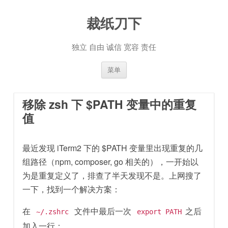
裁纸刀下
独立 自由 诚信 宽容 责任
跳至内容
菜单
移除 zsh 下 $PATH 变量中的重复
值
最近发现 iTerm2 下的 $PATH 变量里出现重复的几
组路径（npm, composer, go 相关的），一开始以
为是重复定义了，排查了半天发现不是。上网搜了
一下，找到一个解决方案：
在
文件中最后一次
之后
~/.zshrc
export PATH
加入一行：