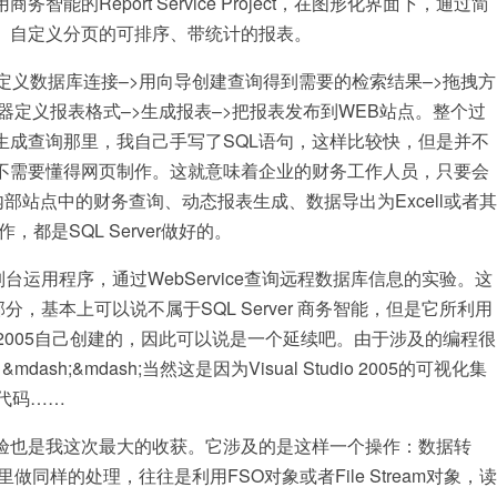
的Report Service Project，在图形化界面下，通过简
、自定义分页的可排序、带统计的报表。
定义数据库连接–>用向导创建查询得到需要的检索结果–>拖拽方
器定义报表格式–>生成报表–>把报表发布到WEB站点。整个过
生成查询那里，我自己手写了SQL语句，这样比较快，但是并不
不需要懂得网页制作。这就意味着企业的财务工作人员，只要会
企业内部站点中的财务查询、动态报表生成、数据导出为Excell或者其
都是SQL Server做好的。
编写控制台运用程序，通过WebService查询远程数据库信息的实验。这
编程的部分，基本上可以说不属于SQL Server 商务智能，但是它所利用
rver 2005自己创建的，因此可以说是一个延续吧。由于涉及的编程很
;&mdash;当然这是因为Visual Studio 2005的可视化集
代码……
验也是我这次最大的收获。它涉及的是这样一个操作：数据转
里做同样的处理，往往是利用FSO对象或者File Stream对象，读