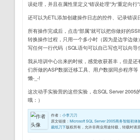
误处理，并且在属性里定义“错误处理”为“重定向行
还可以为ETL添加创建操作日志的控件、记录错误
所有操作完成后，点击“部属”就可以把你做好的SSIS
转换操作过程，只用一个多小时（因为是边学边做
写任何一行代码（SQL语句可以自己写也可以向导
我从培训中心出来的时候，感觉收获甚丰，但是还有一个感觉&
们所做的ASP数据迁移工具、用户数据同步程序等，变得
懒-_-!
这次动手实验营的这些实验，在SQL Server 
哦：）
作者：
小李刀刀
原文链接：
Microsoft SQL Server 2005商务智能初体
裁纸刀下
版权所有，允许非商业用途转载，转载时请