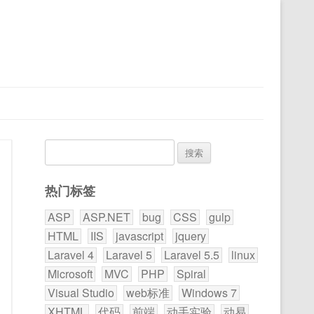
搜
索：
热门标签
ASP
ASP.NET
bug
CSS
gulp
HTML
IIS
javascript
jquery
Laravel 4
Laravel 5
Laravel 5.5
linux
Microsoft
MVC
PHP
Spiral
Visual Studio
web标准
Windows 7
XHTML
代码
前端
动手实验
动易