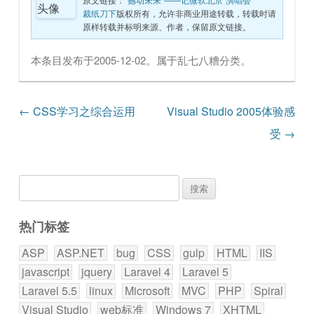
裁纸刀下
版权所有，允许非商业用途转载，转载时请
原样转载并标明来源、作者，保留原文链接。
本条目发布于
2005-12-02
。属于
乱七八糟
分类。
文章导航
←
CSS学习之综合运用
Visual Studio 2005体验感
受
→
搜
索：
热门标签
ASP
ASP.NET
bug
CSS
gulp
HTML
IIS
javascript
jquery
Laravel 4
Laravel 5
Laravel 5.5
linux
Microsoft
MVC
PHP
Spiral
Visual Studio
web标准
Windows 7
XHTML