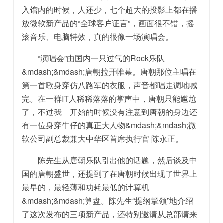
入馆内的时候，人还少，七个超大的投影上都在播
放微软新产品的“全球客户证言”，画面很不错，摇
滚音乐、电脑特效，真的很像一场演唱会。
“演唱会”由国内一只过气的Rock乐队
&mdash;&mdash;唐朝拉开帷幕。唐朝那位主唱在
第一首歌身穿仿八路军的衣服，声音都唱走调地喊
完。在一群IT人稀稀落落的掌声中，唐朝只能尴尬
了，不过我一开始的时候没有注意到唐朝的身边还
有一位身穿牛仔的真正大人物&mdash;&mdash;微
软公司副总裁兼大中华区首席执行官 陈永正。
陈先生从唐朝乐队引出他的话题，然后谈及中
国的唐朝盛世，还提到了在唐朝时候出现了世界上
最早的，最轻薄和功耗最低的计算机
&mdash;&mdash;算盘。陈先生“提纲挈领”地介绍
了这次发布的三项新产品，还特别邀请从总部请来