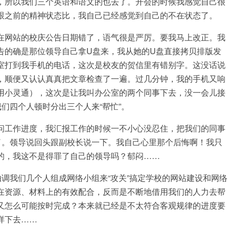
所以我们三个英语和语文的也去了。开会的时候我感觉自己很
跟之前的精神状态比，我自己已经感觉到自己的不在状态了。
网站的校庆公告日期错了，语气很是严厉。要我马上改正。我
告的确是那位领导自己拿U盘来，我从她的U盘直接拷贝排版发
室打到我手机的电话，这次是校友的贺信里有错别字。这没话说
，顺便又认认真真把文章检查了一遍。过几分钟，我的手机又响
用小灵通），这次是让我叫办公室的两个同事下去，没一会儿接
们四个人顿时分出三个人来“帮忙”。
工作进度，我汇报工作的时候一不小心没忍住，把我们的同事
了。领导说回头跟副校长说一下。我自己心里那个后悔啊！我只
的，我这不是得罪了自己的领导吗？郁闷……
调我们几个人组成网络小组来“攻关”搞定学校的网站建设和网络
在资源、材料上的有效配合，反而是不断地借用我们的人力去帮
又怎么可能按时完成？本来就已经是不太符合客观规律的进度要
样下去……