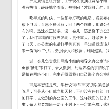
升完旗信息组开会，由于现在被抽在网络小组，
没有热情，静静地坐着听。被提问了才回答几句。
吃早点的时候，一位领导打我的电话，说发布在
放下电话，百思不得其解，问了两个同事，那篇公
布的啊。迅速改正错误。没一会儿，还是楼下办公
了，我们审稿的时候没发现，责任重大。赶紧改正
了（天，办公室的电话打手机真爽，早知道我应该
来一份“帮忙”的活，数据录入和校验，时间超紧。我
过一会儿负责我们网络小组的领导来办公室询问
全被“借用”来打字、录入数据、处理表格的事情说
是抽在网络小组，完事还得回我们自己那个办公室
可是再想还是气。学校说“非常重视”所以紧急抽
管理，可是从小组成立那天起，不但没有任何部门
忙打字，去做别的办公室的工作。这样我们的任务
求，每天都要加班一两个小时还不一定能完成，这