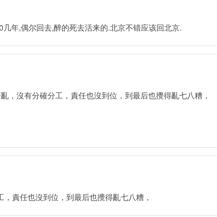
0几年,偶尔回去,醉的死去活来的.北京不错应该回北京.
，這麼亂，沒有分確分工，責任也沒到位，到最后也攪得亂七八糟，
工，責任也沒到位，到最后也攪得亂七八糟，