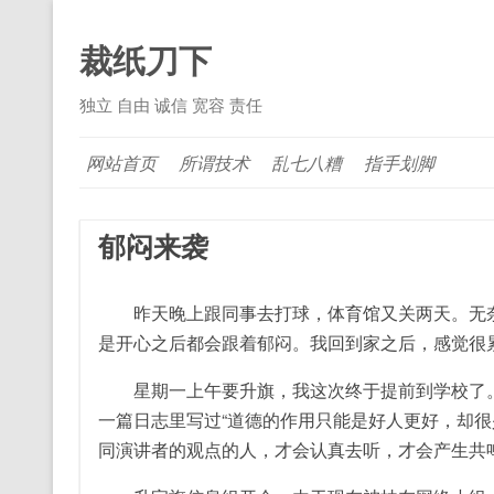
裁纸刀下
独立 自由 诚信 宽容 责任
网站首页
所谓技术
乱七八糟
指手划脚
郁闷来袭
昨天晚上跟同事去打球，体育馆又关两天。无奈改
是开心之后都会跟着郁闷。我回到家之后，感觉很
星期一上午要升旗，我这次终于提前到学校了。
一篇日志里写过“道德的作用只能是好人更好，却很
同演讲者的观点的人，才会认真去听，才会产生共