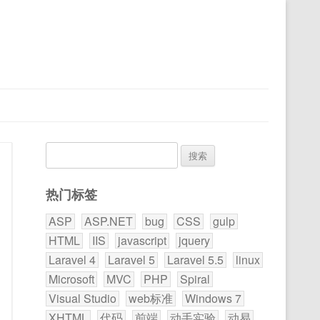
搜
索：
热门标签
ASP
ASP.NET
bug
CSS
gulp
HTML
IIS
javascript
jquery
Laravel 4
Laravel 5
Laravel 5.5
linux
Microsoft
MVC
PHP
Spiral
Visual Studio
web标准
Windows 7
XHTML
代码
前端
动手实验
动易