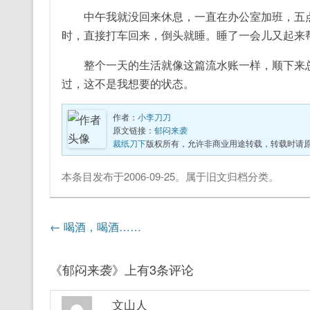
中午我就没回来休息，一直在办公室加班，五点
时，直接打车回来，倒头就睡。睡了一会儿又起来
整个一天的生活就像这篇流水账一样，顺下来总
过，这不是我想要的状态。
作者：
小李刀刀
原文链接：
郁闷来袭
裁纸刀下
版权所有，允许非商业用途转载，转载时请
本条目发布于
2006-09-25
。属于
旧文归档
分类。
文章导航
←
喝酒，喝酒……
《
郁闷来袭
》上有3条评论
文山人