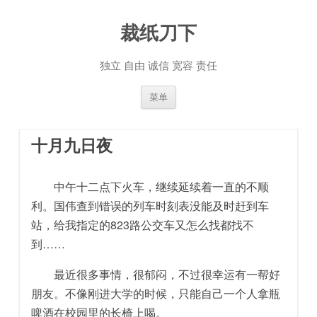
裁纸刀下
独立 自由 诚信 宽容 责任
跳至内容
菜单
十月九日夜
中午十二点下火车，继续延续着一直的不顺
利。国伟查到错误的列车时刻表没能及时赶到车
站，给我指定的823路公交车又怎么找都找不
到……
最近很多事情，很郁闷，不过很幸运有一帮好
朋友。不像刚进大学的时候，只能自己一个人拿瓶
啤酒在校园里的长椅上喝。