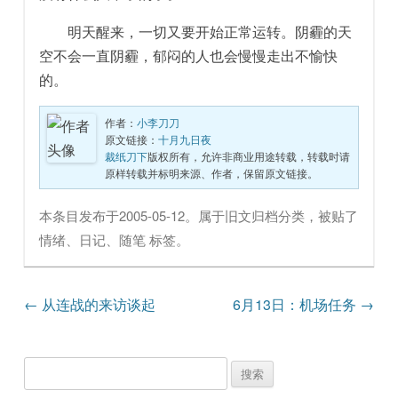
明天醒来，一切又要开始正常运转。阴霾的天
空不会一直阴霾，郁闷的人也会慢慢走出不愉快
的。
作者：
小李刀刀
原文链接：
十月九日夜
裁纸刀下
版权所有，允许非商业用途转载，转载时请
原样转载并标明来源、作者，保留原文链接。
本条目发布于
2005-05-12
。属于
旧文归档
分类，被贴了
情绪
、
日记
、
随笔
标签。
文章导航
←
从连战的来访谈起
6月13日：机场任务
→
搜
索：