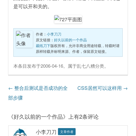
是可以开和关的。
作者：
小李刀刀
原文链接：
好久以前的一个作品
裁纸刀下
版权所有，允许非商业用途转载，转载时请
原样转载并标明来源、作者，保留原文链接。
本条目发布于
2006-04-16
。属于
乱七八糟
分类。
文章导航
←
整合后测试是否成功的全
CSS居然可以这样用
→
部步骤
《
好久以前的一个作品
》上有2条评论
小李刀刀
文章作者