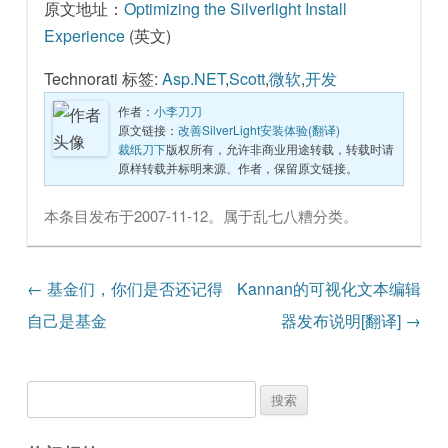
原文地址：
Optimizing the Silverlight Install
Experience
(英文)
Technorati 标签:
Asp.NET
,
Scott
,
微软
,
开发
作者：
小李刀刀
原文链接：
改善SilverLight安装体验(翻译)
裁纸刀下
版权所有，允许非商业用途转载，转载时请
原样转载并标明来源、作者，保留原文链接。
本条目发布于
2007-11-12
。属于
乱七八糟
分类。
文章导航
←
基金们，你们是否还记得
Kannan的可视化文本编辑
自己是基金
器发布说明[翻译]
→
搜
索：