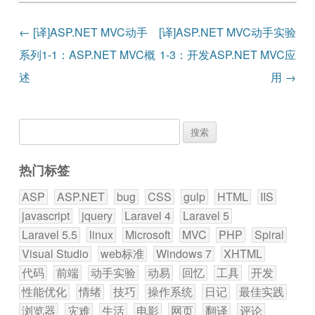
文章导航
←
[译]ASP.NET MVC动手
[译]ASP.NET MVC动手实验
系列1-1：ASP.NET MVC概
1-3：开发ASP.NET MVC应
述
用
→
搜
索：
热门标签
ASP
ASP.NET
bug
CSS
gulp
HTML
IIS
javascript
jquery
Laravel 4
Laravel 5
Laravel 5.5
linux
Microsoft
MVC
PHP
Spiral
Visual Studio
web标准
Windows 7
XHTML
代码
前端
动手实验
动易
回忆
工具
开发
性能优化
情绪
技巧
操作系统
日记
最佳实践
浏览器
灾难
生活
电影
网页
翻译
评论