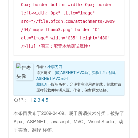
0px; border-bottom-width: 0px; border-
left-width: 0px" title="image"
src="//file.ofcdn.com/attachments/2009
/04/image-thumb3.png" border="0"
alt="image" width="635" height="480"
作者：
小李刀刀
原文链接：
[译]ASP.NET MVC动手实验1-2：创建
ASP.NET MVC应用
裁纸刀下
版权所有，允许非商业用途转载，转载时请
原样转载并标明来源、作者，保留原文链接。
页码：
1
2
3
4
5
本条目发布于
2009-04-09
。属于
所谓技术
分类，被贴了
Ajax
、
ASP.NET
、
javascript
、
MVC
、
Visual Studio
、
动
手实验
、
翻译
标签。