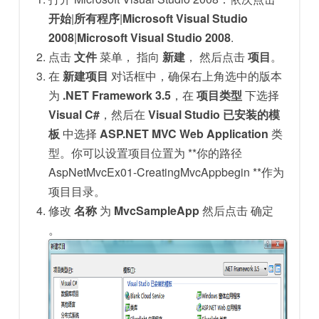
开始
|
所有程序
|
Microsoft Visual Studio
2008
|
Microsoft Visual Studio 2008
.
点击
文件
菜单， 指向
新建
， 然后点击
项目
。
在
新建项目
对话框中，确保右上角选中的版本
为
.NET Framework 3.5
，在
项目类型
下选择
Visual C#
，然后在
Visual Studio 已安装的模
板
中选择
ASP.NET MVC Web Application
类
型。你可以设置项目位置为 **你的路径
AspNetMvcEx01-CreatingMvcAppbegin **作为
项目目录。
修改
名称
为
MvcSampleApp
然后点击 确定
。