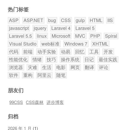
热门标签
ASP
ASP.NET
bug
CSS
gulp
HTML
IIS
javascript
jquery
Laravel 4
Laravel 5
Laravel 5.5
linux
Microsoft
MVC
PHP
Spiral
Visual Studio
web标准
Windows 7
XHTML
代码
前端
动手实验
动易
回忆
工具
开发
性能优化
情绪
技巧
操作系统
日记
最佳实践
浏览器
灾难
生活
电影
网页
翻译
评论
软件
重构
阿里云
随笔
朋友们
99CSS
CSS森林
进步博客
归档
2026 年 1 月
(1)