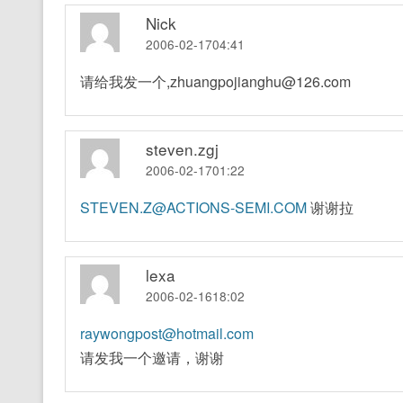
Nick
2006-02-1704:41
请给我发一个,zhuangpojianghu@126.com
steven.zgj
2006-02-1701:22
STEVEN.Z@ACTIONS-SEMI.COM
谢谢拉
lexa
2006-02-1618:02
raywongpost@hotmail.com
请发我一个邀请，谢谢