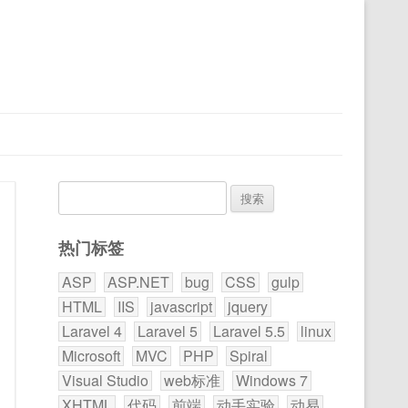
搜
索：
热门标签
ASP
ASP.NET
bug
CSS
gulp
HTML
IIS
javascript
jquery
Laravel 4
Laravel 5
Laravel 5.5
linux
Microsoft
MVC
PHP
Spiral
Visual Studio
web标准
Windows 7
XHTML
代码
前端
动手实验
动易