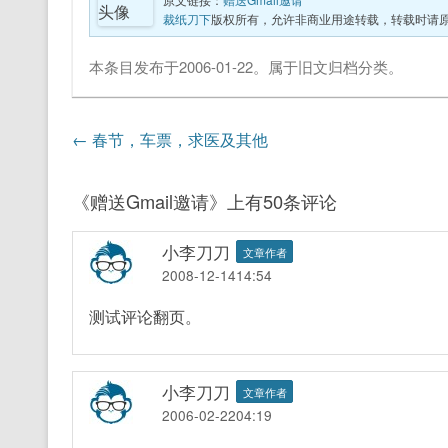
裁纸刀下
版权所有，允许非商业用途转载，转载时请
本条目发布于
2006-01-22
。属于
旧文归档
分类。
文章导航
←
春节，车票，求医及其他
《
赠送Gmail邀请
》上有50条评论
小李刀刀
文章作者
2008-12-1414:54
测试评论翻页。
小李刀刀
文章作者
2006-02-2204:19