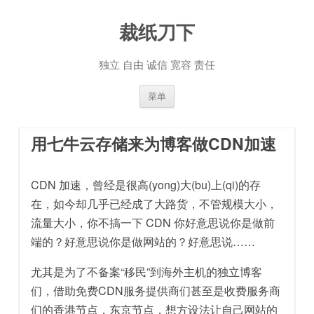
裁纸刀下
独立 自由 诚信 宽容 责任
跳至内容
菜单
用七牛云存储来为博客做CDN加速
CDN 加速，曾经是很高(yong)大(bu)上(qi)的存
在，如今却几乎已经成了大路货，不管规模大小，
流量大小，你不搞一下 CDN 你好意思说你是做前
端的？好意思说你是做网站的？好意思说……
尤其是为了不备案“移民”到海外主机的独立博客
们，借助免费CDN服务提供商们甚至是收费服务商
们的香港节点，东京节点，想方设法让自己网站的