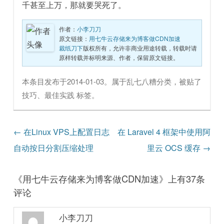
千甚至上万，那就要哭死了。
作者：
小李刀刀
原文链接：
用七牛云存储来为博客做CDN加速
裁纸刀下
版权所有，允许非商业用途转载，转载时请
原样转载并标明来源、作者，保留原文链接。
本条目发布于
2014-01-03
。属于
乱七八糟
分类，被贴了
技巧
、
最佳实践
标签。
文章导航
←
在Linux VPS上配置日志
在 Laravel 4 框架中使用阿
自动按日分割压缩处理
里云 OCS 缓存
→
《
用七牛云存储来为博客做CDN加速
》上有37条
评论
小李刀刀