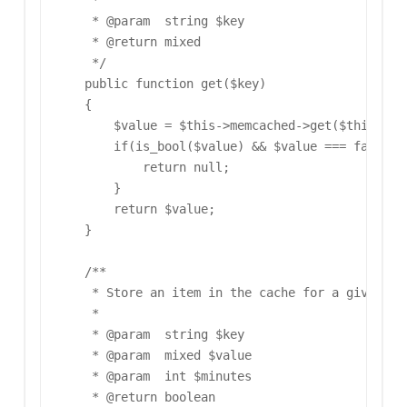
     *

     * @param  string $key

     * @return mixed

     */

    public function get($key)

    {

        $value = $this->memcached->get($this->pre
        if(is_bool($value) && $value === false) {
            return null;

        }

        return $value;

    }

    /**

     * Store an item in the cache for a given num
     *

     * @param  string $key

     * @param  mixed $value

     * @param  int $minutes

     * @return boolean
