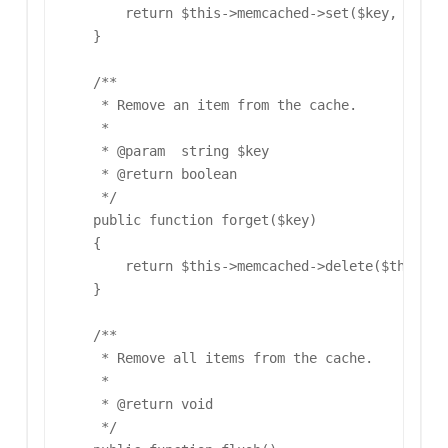
        return $this->memcached->set($key, $value
    }

    /**

     * Remove an item from the cache.

     *

     * @param  string $key

     * @return boolean

     */

    public function forget($key)

    {

        return $this->memcached->delete($this->pr
    }

    /**

     * Remove all items from the cache.

     *

     * @return void

     */
