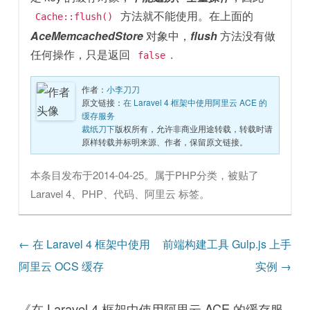
方法就不能使用。在上面的
Cache::flush()
AceMemcachedStore
对象中，
flush
方法没有做
任何操作，只是返回
.
false
作者：
小李刀刀
原文链接：
在 Laravel 4 框架中使用阿里云 ACE 的
缓存服务
裁纸刀下
版权所有，允许非商业用途转载，转载时请
原样转载并标明来源、作者，保留原文链接。
本条目发布于
2014-04-25
。属于
PHP
分类，被贴了
Laravel 4
、
PHP
、
代码
、
阿里云
标签。
文章导航
←
在 Laravel 4 框架中使用
前端构建工具 Gulp.js 上手
阿里云 OCS 缓存
实例
→
《
在 Laravel 4 框架中使用阿里云 ACE 的缓存服