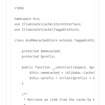
<?php

namespace Ace;

use Illuminate\Cache\StoreInterface;

use Illuminate\Cache\TaggableStore;

class AceMemcachedStore extends TaggableStore im
    protected $memcached;

    protected $prefix;

    public function __construct($space, $prefix =
        $this->memcached = \Alibaba::Cache($space
        $this->prefix = strlen($prefix) > 0 ? $pr
    }

    /**

     * Retrieve an item from the cache by key.
