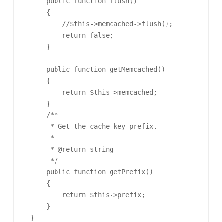
    public function flush()

    {

        //$this->memcached->flush();

        return false;

    }

    public function getMemcached()

    {

        return $this->memcached;

    }

    /**

     * Get the cache key prefix.

     *

     * @return string

     */

    public function getPrefix()

    {

        return $this->prefix;

    }
