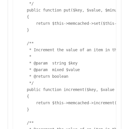
     */

    public function put($key, $value, $minutes)

    {

        return $this->memcached->set($this->pref
    }

    /**

     * Increment the value of an item in the cach
     *

     * @param  string $key

     * @param  mixed $value

     * @return boolean

     */

    public function increment($key, $value = 1)

    {

        return $this->memcached->increment($this-
    }

    /**
