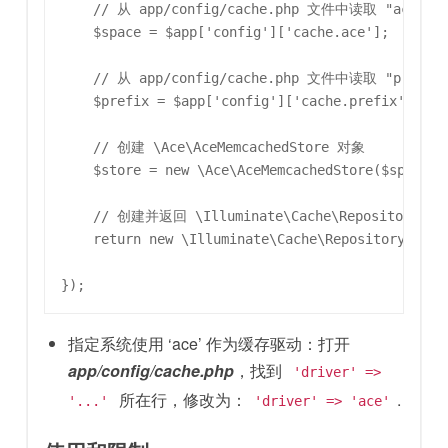
    // 从 app/config/cache.php 文件中读取 "ace" 的
    $space = $app['config']['cache.ace'];

    // 从 app/config/cache.php 文件中读取 "prefix
    $prefix = $app['config']['cache.prefix'];

    // 创建 \Ace\AceMemcachedStore 对象

    $store = new \Ace\AceMemcachedStore($space, $
    // 创建并返回 \Illuminate\Cache\Repository 对象
    return new \Illuminate\Cache\Repository($stor
指定系统使用 ‘ace’ 作为缓存驱动：打开
app/config/cache.php
，找到
'driver' =>
所在行，修改为：
.
'...'
'driver' => 'ace'