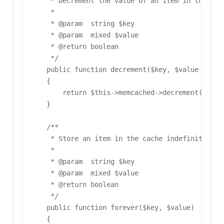
     * Decrement the value of an item in the cach
     *

     * @param  string $key

     * @param  mixed $value

     * @return boolean

     */

    public function decrement($key, $value = 1)

    {

        return $this->memcached->decrement($this-
    }

    /**

     * Store an item in the cache indefinitely.

     *

     * @param  string $key

     * @param  mixed $value

     * @return boolean

     */

    public function forever($key, $value)

    {
