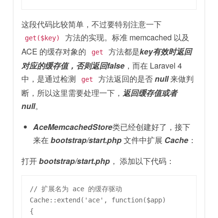
这段代码比较简单，不过要特别注意一下
方法的实现。标准 memcached 以及
get($key)
ACE 的缓存对象的
方法都是
key有效时返回
get
对应的缓存值，否则返回false
，而在 Laravel 4
中，是通过检测
方法返回的是否
null
来做判
get
断，所以这里需要处理一下，
返回缓存值或者
null
。
AceMemcachedStore
类已经创建好了，接下
来在
bootstrap/start.php
文件中扩展
Cache
：
打开
bootstrap/start.php
， 添加以下代码：
// 扩展名为 ace 的缓存驱动

Cache::extend('ace', function($app)

{
