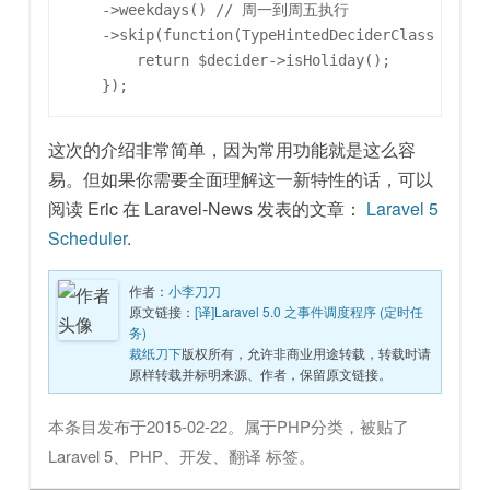
    ->weekdays() // 周一到周五执行

    ->skip(function(TypeHintedDeciderClass $
        return $decider->isHoliday();

这次的介绍非常简单，因为常用功能就是这么容
易。但如果你需要全面理解这一新特性的话，可以
阅读 Eric 在 Laravel-News 发表的文章：
Laravel 5
Scheduler
.
作者：
小李刀刀
原文链接：
[译]Laravel 5.0 之事件调度程序 (定时任
务)
裁纸刀下
版权所有，允许非商业用途转载，转载时请
原样转载并标明来源、作者，保留原文链接。
本条目发布于
2015-02-22
。属于
PHP
分类，被贴了
Laravel 5
、
PHP
、
开发
、
翻译
标签。