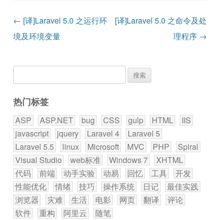
文章导航
←
[译]Laravel 5.0 之运行环
[译]Laravel 5.0 之命令及处
境及环境变量
理程序
→
搜
索：
热门标签
ASP
ASP.NET
bug
CSS
gulp
HTML
IIS
javascript
jquery
Laravel 4
Laravel 5
Laravel 5.5
linux
Microsoft
MVC
PHP
Spiral
Visual Studio
web标准
Windows 7
XHTML
代码
前端
动手实验
动易
回忆
工具
开发
性能优化
情绪
技巧
操作系统
日记
最佳实践
浏览器
灾难
生活
电影
网页
翻译
评论
软件
重构
阿里云
随笔