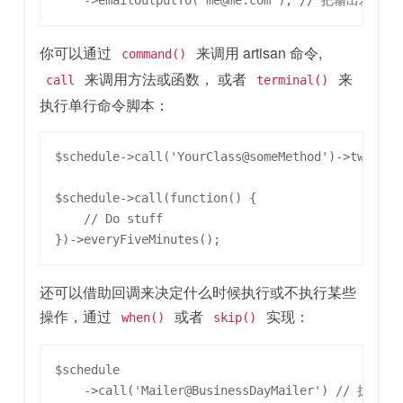
你可以通过
来调用 artisan 命令,
command()
来调用方法或函数， 或者
来
call
terminal()
执行单行命令脚本：
$schedule->call('YourClass@someMethod')->twiceDai
$schedule->call(function() {

    // Do stuff

还可以借助回调来决定什么时候执行或不执行某些
操作，通过
或者
实现：
when()
skip()
$schedule

    ->call('Mailer@BusinessDayMailer') // 执行类