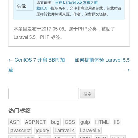
原文链接：
写在 Laravel 5.5 发布之前
裁纸刀下
版权所有，允许非商业用途转载，转载时请
原样转载并标明来源、作者，保留原文链接。
本条目发布于
2017-05-08
。属于
PHP
分类，被贴了
Laravel 5.5
、
PHP
标签。
文章导航
←
CentOS 7 开启 BBR 加
如何提前体验 Laravel 5.5
速
→
搜
索：
热门标签
ASP
ASP.NET
bug
CSS
gulp
HTML
IIS
javascript
jquery
Laravel 4
Laravel 5