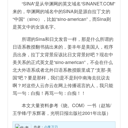
“SINA”是从华渊网的英文域名“SINANET.COM”
来的，华渊网的域名中的SINA则是源自拉丁文的
“中国”（sino），比如“sino-american”，而Sina则
是英文中的女孩名字。
所谓的Sina和日文发音一样，那是什么所谓的
日语系教授翻书搞出来的，姜丰年是美国人，程序
员出身，拉丁文背景应该比日文背景好吧？现在中
美关系的正式英文是“sino-american”，不会在什么
北大外语系或者北外日语系教授眼里成了“支那-美
国”吧？要是那样，我们是不是到中南海去抗议去
啊？对这些人云亦云在网上传播谣言的人，我只能
骂一句：白痴！再骂一句：白痴！！
本文大量资料参考《烧。COM》一书（赵旭/
王学锋/于东辉著，光明日报出版社2001年出版）
作者：
小李刀刀