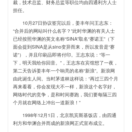
裁，技术总监、财务总监等职位均由四通利方人士
担任。
10月27日协议签完以后，姜丰年问王志东：
“合并后的网站叫什么名字？”此时华渊的有关人士
已经按照华渊的英文名称“SINA”取名“赛诺王”（下
面会提到SINA是从sino变异而来，所以发音是“赛
诺”），并且印刷品即将付印。王志东说：“等一
下，明天我给你回音。”，王志东在宾馆想了一夜，
第二天告诉姜丰年一个响亮的名称“新浪”。新浪网
由此诞生人间。当时茅道林这样说：“再过三四个月
再来看看，你会发现大不一样，新浪这个名字好，
网络时代的竞争，是和时间赛跑，我们要每隔三四
个月就在网络上冲出一道新浪！”
1998年12月1日，北京凯宾斯基饭店，由四通
利方和华渊合并而成的新浪网正式宣布成立。