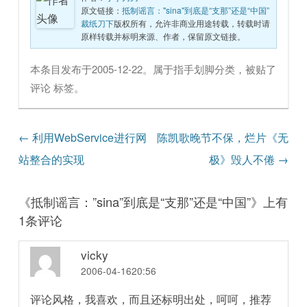
原文链接：
抵制谣言："sina"到底是“支那”还是“中国”
裁纸刀下
版权所有，允许非商业用途转载，转载时请
原样转载并标明来源、作者，保留原文链接。
本条目发布于
2005-12-22
。属于
指手划脚
分类，被贴了
评论
标签。
文章导航
←
利用WebService进行网
陈凯歌晚节不保，烂片《无
站整合的实现
极》毁人不倦
→
《
抵制谣言：”sina”到底是“支那”还是“中国”
》上有
1条评论
vicky
2006-04-1620:56
评论风格，我喜欢，而且还标明出处，呵呵，推荐