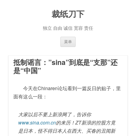
裁纸刀下
独立 自由 诚信 宽容 责任
跳至内容
菜单
抵制谣言：”sina”到底是“支那”还
是“中国”
今天在Chinaren论坛看到一篇反日的贴子，里
面有这么一段：
大家以后不要上新浪网了，告诉你
www.sina.com.cn
的来历！ZT新浪的控股方竟
是日本，怪不得日本人在西大、买春的丑闻新