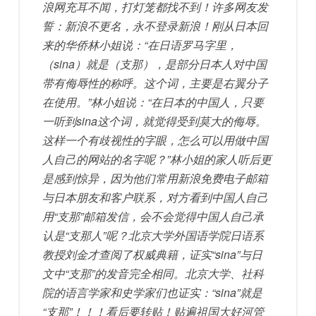
浪网充耳不闻，打灯笼都找不到！许多网友发
誓：新浪不更名，永不登录新浪！刚从日本回
来的华侨林小姐说：“在日语罗马字里，
（sina）就是（支那），是部分日本人对中国
带有侮辱性的称呼。这个词，主要是右翼分子
在使用。”林小姐说：“在日本的中国人，只要
一听到sina这个词，就觉得受到莫大的侮辱。
这样一个有歧视性的字眼，怎么可以用做中国
人自己的网站的名字呢？”林小姐的家人听后更
是感到惊异，因为他们常用新浪免费电子邮箱
与日本朋友和客户联系，对方看到中国人自己
用“支那”邮箱发信，会不会觉得中国人自己承
认是“支那人”呢？北京大学外国语学院日语系
教授刘金才查阅了权威典籍，证实“sina”与日
文中“支那”的发音完全相同。北京大学、社科
院的语言学家和史学家们也证实：“sina”就是
“支那”！！！看后要转贴！贴遍祖国大好河管