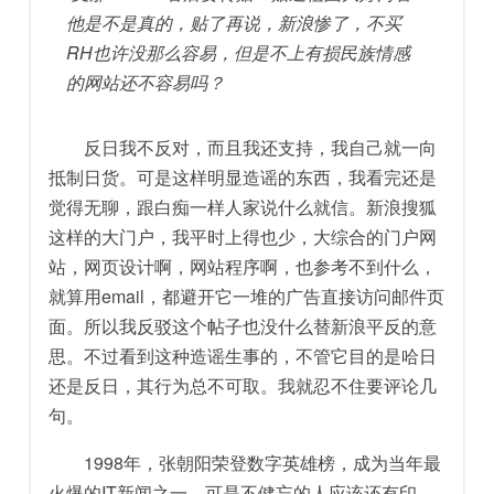
他是不是真的，贴了再说，新浪惨了，不买
RH也许没那么容易，但是不上有损民族情感
的网站还不容易吗？
反日我不反对，而且我还支持，我自己就一向
抵制日货。可是这样明显造谣的东西，我看完还是
觉得无聊，跟白痴一样人家说什么就信。新浪搜狐
这样的大门户，我平时上得也少，大综合的门户网
站，网页设计啊，网站程序啊，也参考不到什么，
就算用email，都避开它一堆的广告直接访问邮件页
面。所以我反驳这个帖子也没什么替新浪平反的意
思。不过看到这种造谣生事的，不管它目的是哈日
还是反日，其行为总不可取。我就忍不住要评论几
句。
1998年，张朝阳荣登数字英雄榜，成为当年最
火爆的IT新闻之一，可是不健忘的人应该还有印