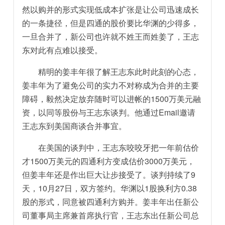
然以购并的形式实现低成本扩张是让公司迅速成长
的一条捷径，但是四通的股价要比华渊的少得多，
一旦合并了，新公司也许就不姓王而姓姜了，王志
东对此有点难以接受。
精明的姜丰年很了解王志东此时此刻的心态，
姜丰年为了避免公司的实力不对称成为合并的主要
障碍，毅然决定放弃随时可以进帐的1500万美元融
资，以同等股份与王志东谈判。他通过Email邀请
王志东到美国商谈合并事宜。
在美国的谈判中，王志东咬咬牙把一年前估价
才1500万美元的四通利方变成估价3000万美元，
但姜丰年还是作出巨大让步接受了。谈判持续了9
天，10月27日，双方签约。华渊以1股换利方0.38
股的形式，同意被四通利方购并。姜丰年出任新公
司董事局主席兼首席执行官，王志东出任新公司总