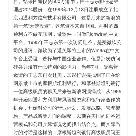
目。结果四通投资500万港币，由王志东担任总经
理占20%股份，在1993年12月18日注册成立了北
京四通利方信息技术有限公司。这是后来的新浪的
第一笔“天使投资”，这笔资本来自中国。那时的四
通利方不做互联网，做软件，叫做Richwin的中文
平台。1995年王志东第一次访问硅谷，是受微软公
司的邀请，微软为了避免即将上市的Win95在中文
平台上受阻，选择与中国企业合作。但是那次访问
硅谷并没有什么特别的影响力；当年7月，受惠普
邀请的王志东再次赴美，却误打误撞找到了正在给
网景做上市的摩根斯坦利银行。和摩登斯坦利银行
一位高级职员的聊天后来被新浪网演绎成：从1995
年开始四通利方利用与风险投资家和银行家合作的
机会，开始对公司的营业计划、发展战略、管理架
构、产品战略等方面的调整，以期在美国的硅谷运
营模式和公司实际情况之间找出结合点。而实际当
时的对话是这样的：摩根斯坦利银行高级职员问王