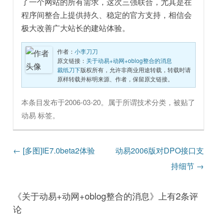
了一个网站的所有需求，这次三强联合，尤其是在
程序间整合上提供持久、稳定的官方支持，相信会
极大改善广大站长的建站体验。
作者：
小李刀刀
原文链接：
关于动易+动网+oblog整合的消息
裁纸刀下
版权所有，允许非商业用途转载，转载时请
原样转载并标明来源、作者，保留原文链接。
本条目发布于
2006-03-20
。属于
所谓技术
分类，被贴了
动易
标签。
文章导航
←
[多图]IE7.0beta2体验
动易2006版对DPO接口支
持细节
→
《
关于动易+动网+oblog整合的消息
》上有2条评
论