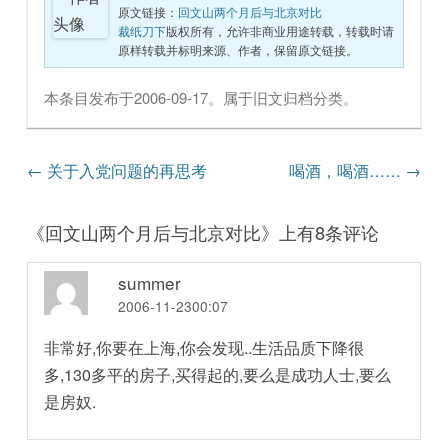
原文链接：
回文山两个月后与北京对比
裁纸刀下
版权所有，允许非商业用途转载，转载时请
原样转载并标明来源、作者，保留原文链接。
本条目发布于
2006-09-17
。属于
旧文归档
分类。
文章导航
←
关于入党问题的再思考
喝酒，喝酒……
→
《
回文山两个月后与北京对比
》上有8条评论
summer
2006-11-2300:07
非常好,你要在上海,你会发现..生活品质下降很
多,130多平的房子,买得起的,要么是成功人士,要么
是房奴.