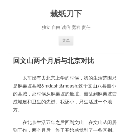
裁纸刀下
独立 自由 诚信 宽容 责任
跳至内容
菜单
回文山两个月后与北京对比
以前没有去北京上学的时候，我的生活范围只
是麻栗坡县城&mdash;&mdash;这个文山八县最小
的县城，那时候从麻栗坡的最脏、最乱到麻栗坡变
成城建和卫生的先进。我还小，只生活过一个地
方。
在北京生活五年之后回到文山，在文山丛闲居
到工作，两个月后，终于开始感觉到了一些区别。