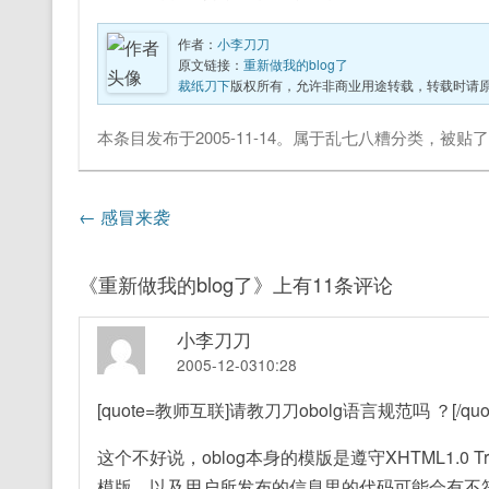
作者：
小李刀刀
原文链接：
重新做我的blog了
裁纸刀下
版权所有，允许非商业用途转载，转载时请
本条目发布于
2005-11-14
。属于
乱七八糟
分类，被贴
文章导航
←
感冒来袭
《
重新做我的blog了
》上有11条评论
小李刀刀
2005-12-0310:28
[quote=教师互联]请教刀刀obolg语言规范吗 ？[/quot
这个不好说，oblog本身的模版是遵守XHTML1.0 
模版，以及用户所发布的信息里的代码可能会有不