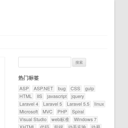
搜
索：
热门标签
ASP
ASP.NET
bug
CSS
gulp
HTML
IIS
javascript
jquery
Laravel 4
Laravel 5
Laravel 5.5
linux
Microsoft
MVC
PHP
Spiral
Visual Studio
web标准
Windows 7
XHTML
代码
前端
动手实验
动易